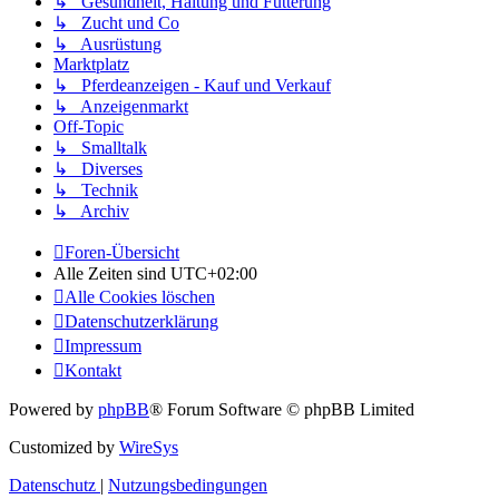
↳ Gesundheit, Haltung und Fütterung
↳ Zucht und Co
↳ Ausrüstung
Marktplatz
↳ Pferdeanzeigen - Kauf und Verkauf
↳ Anzeigenmarkt
Off-Topic
↳ Smalltalk
↳ Diverses
↳ Technik
↳ Archiv
Foren-Übersicht
Alle Zeiten sind
UTC+02:00
Alle Cookies löschen
Datenschutzerklärung
Impressum
Kontakt
Powered by
phpBB
® Forum Software © phpBB Limited
Customized by
WireSys
Datenschutz
|
Nutzungsbedingungen