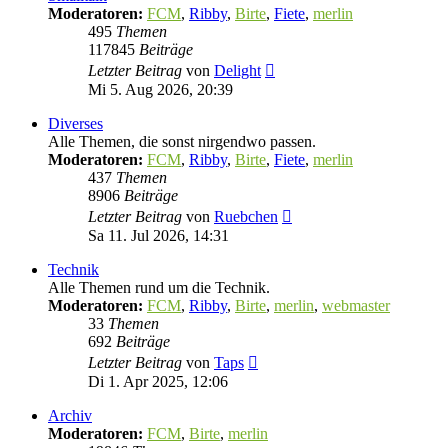
Moderatoren:
FCM
,
Ribby
,
Birte
,
Fiete
,
merlin
495
Themen
117845
Beiträge
Neuester
Letzter Beitrag
von
Delight
Beitrag
Mi 5. Aug 2026, 20:39
Diverses
Alle Themen, die sonst nirgendwo passen.
Moderatoren:
FCM
,
Ribby
,
Birte
,
Fiete
,
merlin
437
Themen
8906
Beiträge
Neuester
Letzter Beitrag
von
Ruebchen
Beitrag
Sa 11. Jul 2026, 14:31
Technik
Alle Themen rund um die Technik.
Moderatoren:
FCM
,
Ribby
,
Birte
,
merlin
,
webmaster
33
Themen
692
Beiträge
Neuester
Letzter Beitrag
von
Taps
Beitrag
Di 1. Apr 2025, 12:06
Archiv
Moderatoren:
FCM
,
Birte
,
merlin