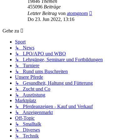
19846
Themen
455096
Beiträge
Neuester
Letzter Beitrag
von
atomgnom
Beitrag
Do 23. Jun 2022, 13:16
Gehe zu
Sport
↳ News
↳ LPO/APO und WBO
↳ Lehrgänge, Seminare und Fortbildungen
↳ Turniere
↳ Rund ums Buschreiten
Unsere Pferde
↳ Gesundheit, Haltung und Fütterung
↳ Zucht und Co
↳ Ausrüstung
Marktplatz
↳ Pferdeanzeigen - Kauf und Verkauf
↳ Anzeigenmarkt
Off-Topic
↳ Smalltalk
↳ Diverses
↳ Technik