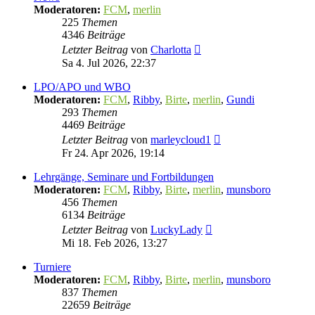
Moderatoren:
FCM
,
merlin
225
Themen
4346
Beiträge
Neuester
Letzter Beitrag
von
Charlotta
Beitrag
Sa 4. Jul 2026, 22:37
LPO/APO und WBO
Moderatoren:
FCM
,
Ribby
,
Birte
,
merlin
,
Gundi
293
Themen
4469
Beiträge
Neuester
Letzter Beitrag
von
marleycloud1
Beitrag
Fr 24. Apr 2026, 19:14
Lehrgänge, Seminare und Fortbildungen
Moderatoren:
FCM
,
Ribby
,
Birte
,
merlin
,
munsboro
456
Themen
6134
Beiträge
Neuester
Letzter Beitrag
von
LuckyLady
Beitrag
Mi 18. Feb 2026, 13:27
Turniere
Moderatoren:
FCM
,
Ribby
,
Birte
,
merlin
,
munsboro
837
Themen
22659
Beiträge