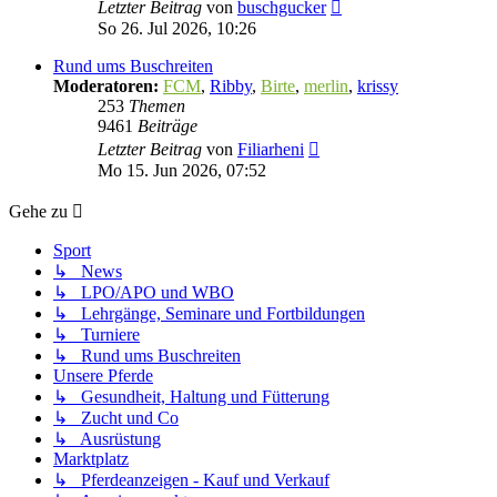
Neuester
Letzter Beitrag
von
buschgucker
Beitrag
So 26. Jul 2026, 10:26
Rund ums Buschreiten
Moderatoren:
FCM
,
Ribby
,
Birte
,
merlin
,
krissy
253
Themen
9461
Beiträge
Neuester
Letzter Beitrag
von
Filiarheni
Beitrag
Mo 15. Jun 2026, 07:52
Gehe zu
Sport
↳ News
↳ LPO/APO und WBO
↳ Lehrgänge, Seminare und Fortbildungen
↳ Turniere
↳ Rund ums Buschreiten
Unsere Pferde
↳ Gesundheit, Haltung und Fütterung
↳ Zucht und Co
↳ Ausrüstung
Marktplatz
↳ Pferdeanzeigen - Kauf und Verkauf