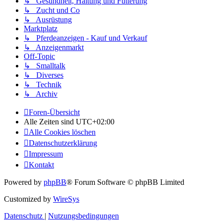
↳ Gesundheit, Haltung und Fütterung
↳ Zucht und Co
↳ Ausrüstung
Marktplatz
↳ Pferdeanzeigen - Kauf und Verkauf
↳ Anzeigenmarkt
Off-Topic
↳ Smalltalk
↳ Diverses
↳ Technik
↳ Archiv
Foren-Übersicht
Alle Zeiten sind
UTC+02:00
Alle Cookies löschen
Datenschutzerklärung
Impressum
Kontakt
Powered by
phpBB
® Forum Software © phpBB Limited
Customized by
WireSys
Datenschutz
|
Nutzungsbedingungen