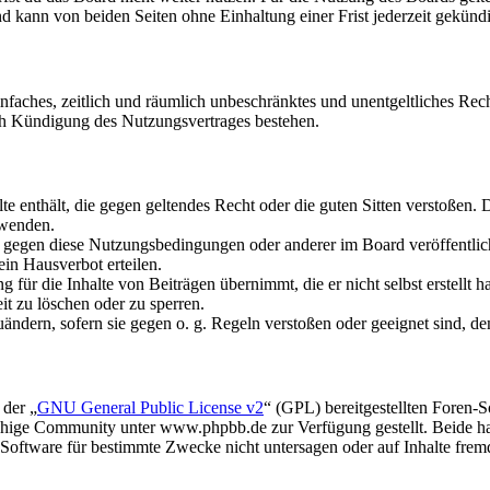
 kann von beiden Seiten ohne Einhaltung einer Frist jederzeit gekünd
 einfaches, zeitlich und räumlich unbeschränktes und unentgeltliches R
ch Kündigung des Nutzungsvertrages bestehen.
alte enthält, die gegen geltendes Recht oder die guten Sitten verstoßen. 
rwenden.
n gegen diese Nutzungsbedingungen oder anderer im Board veröffentli
in Hausverbot erteilen.
für die Inhalte von Beiträgen übernimmt, die er nicht selbst erstellt 
it zu löschen oder zu sperren.
uändern, sofern sie gegen o. g. Regeln verstoßen oder geeignet sind, 
 der „
GNU General Public License v2
“ (GPL) bereitgestellten Foren
hige Community unter www.phpbb.de zur Verfügung gestellt. Beide hab
oftware für bestimmte Zwecke nicht untersagen oder auf Inhalte frem