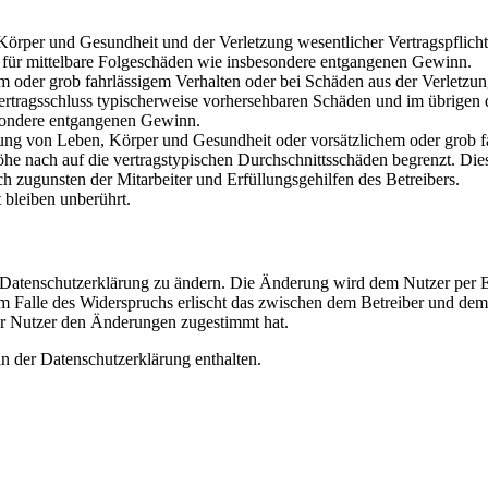
rper und Gesundheit und der Verletzung wesentlicher Vertragspflichten
ch für mittelbare Folgeschäden wie insbesondere entgangenen Gewinn.
em oder grob fahrlässigem Verhalten oder bei Schäden aus der Verletz
i Vertragsschluss typischerweise vorhersehbaren Schäden und im übrigen
besondere entgangenen Gewinn.
ng von Leben, Körper und Gesundheit oder vorsätzlichem oder grob fah
e nach auf die vertragstypischen Durchschnittsschäden begrenzt. Dies
h zugunsten der Mitarbeiter und Erfüllungsgehilfen des Betreibers.
bleiben unberührt.
e Datenschutzerklärung zu ändern. Die Änderung wird dem Nutzer per E-
m Falle des Widerspruchs erlischt das zwischen dem Betreiber und dem 
er Nutzer den Änderungen zugestimmt hat.
n der Datenschutzerklärung enthalten.