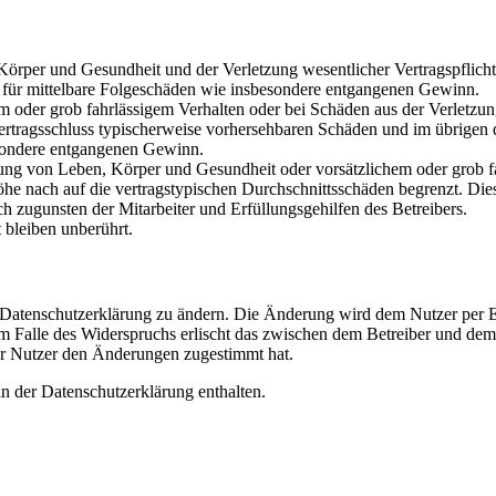
rper und Gesundheit und der Verletzung wesentlicher Vertragspflichten
ch für mittelbare Folgeschäden wie insbesondere entgangenen Gewinn.
em oder grob fahrlässigem Verhalten oder bei Schäden aus der Verletz
i Vertragsschluss typischerweise vorhersehbaren Schäden und im übrigen
besondere entgangenen Gewinn.
ng von Leben, Körper und Gesundheit oder vorsätzlichem oder grob fah
e nach auf die vertragstypischen Durchschnittsschäden begrenzt. Dies
h zugunsten der Mitarbeiter und Erfüllungsgehilfen des Betreibers.
bleiben unberührt.
e Datenschutzerklärung zu ändern. Die Änderung wird dem Nutzer per E-
m Falle des Widerspruchs erlischt das zwischen dem Betreiber und dem 
er Nutzer den Änderungen zugestimmt hat.
n der Datenschutzerklärung enthalten.