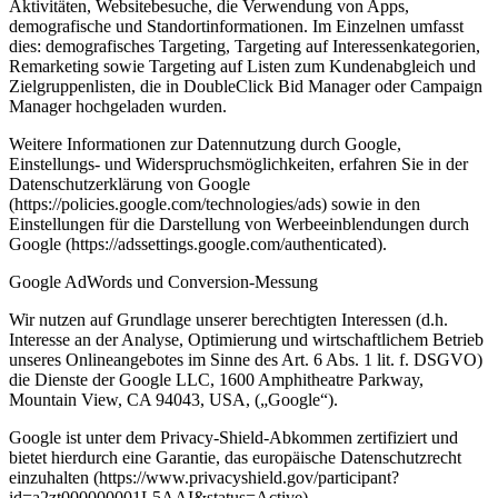
Aktivitäten, Websitebesuche, die Verwendung von Apps,
demografische und Standortinformationen. Im Einzelnen umfasst
dies: demografisches Targeting, Targeting auf Interessenkategorien,
Remarketing sowie Targeting auf Listen zum Kundenabgleich und
Zielgruppenlisten, die in DoubleClick Bid Manager oder Campaign
Manager hochgeladen wurden.
Weitere Informationen zur Datennutzung durch Google,
Einstellungs- und Widerspruchsmöglichkeiten, erfahren Sie in der
Datenschutzerklärung von Google
(https://policies.google.com/technologies/ads) sowie in den
Einstellungen für die Darstellung von Werbeeinblendungen durch
Google (https://adssettings.google.com/authenticated).
Google AdWords und Conversion-Messung
Wir nutzen auf Grundlage unserer berechtigten Interessen (d.h.
Interesse an der Analyse, Optimierung und wirtschaftlichem Betrieb
unseres Onlineangebotes im Sinne des Art. 6 Abs. 1 lit. f. DSGVO)
die Dienste der Google LLC, 1600 Amphitheatre Parkway,
Mountain View, CA 94043, USA, („Google“).
Google ist unter dem Privacy-Shield-Abkommen zertifiziert und
bietet hierdurch eine Garantie, das europäische Datenschutzrecht
einzuhalten (https://www.privacyshield.gov/participant?
id=a2zt000000001L5AAI&status=Active).