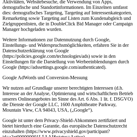
Aktivitäten, Websitebesuche, die Verwendung von Apps,
demografische und Standortinformationen. Im Einzelnen umfasst
dies: demografisches Targeting, Targeting auf Interessenkategorien,
Remarketing sowie Targeting auf Listen zum Kundenabgleich und
Zielgruppenlisten, die in DoubleClick Bid Manager oder Campaign
Manager hochgeladen wurden.
Weitere Informationen zur Datennutzung durch Google,
Einstellungs- und Widerspruchsmöglichkeiten, erfahren Sie in der
Datenschutzerklärung von Google
(https://policies.google.com/technologies/ads) sowie in den
Einstellungen für die Darstellung von Werbeeinblendungen durch
Google (https://adssettings.google.com/authenticated).
Google AdWords und Conversion-Messung
Wir nutzen auf Grundlage unserer berechtigten Interessen (d.h.
Interesse an der Analyse, Optimierung und wirtschaftlichem Betrieb
unseres Onlineangebotes im Sinne des Art. 6 Abs. 1 lit. f. DSGVO)
die Dienste der Google LLC, 1600 Amphitheatre Parkway,
Mountain View, CA 94043, USA, („Google“).
Google ist unter dem Privacy-Shield-Abkommen zertifiziert und
bietet hierdurch eine Garantie, das europäische Datenschutzrecht
einzuhalten (https://www.privacyshield.gov/participant?
id=a2zt000000001L5AAI&status=Active).