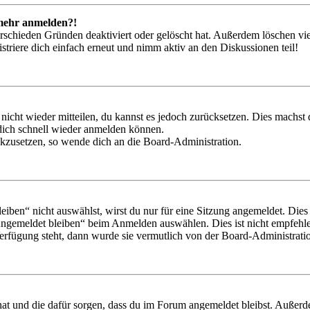
t mehr anmelden?!
rschieden Gründen deaktiviert oder gelöscht hat. Außerdem löschen vie
triere dich einfach erneut und nimm aktiv an den Diskussionen teil!
 nicht wieder mitteilen, du kannst es jedoch zurücksetzen. Dies machs
 dich schnell wieder anmelden können.
ückzusetzen, so wende dich an die Board-Administration.
en“ nicht auswählst, wirst du nur für eine Sitzung angemeldet. Dies
Angemeldet bleiben“ beim Anmelden auswählen. Dies ist nicht empfehle
Verfügung steht, dann wurde sie vermutlich von der Board-Administratio
 hat und die dafür sorgen, dass du im Forum angemeldet bleibst. Außer