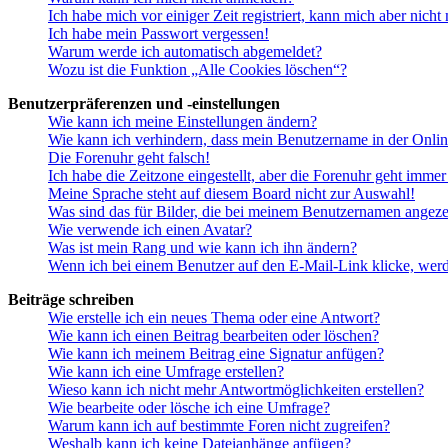
Ich habe mich vor einiger Zeit registriert, kann mich aber nich
Ich habe mein Passwort vergessen!
Warum werde ich automatisch abgemeldet?
Wozu ist die Funktion „Alle Cookies löschen“?
Benutzerpräferenzen und -einstellungen
Wie kann ich meine Einstellungen ändern?
Wie kann ich verhindern, dass mein Benutzername in der Onlin
Die Forenuhr geht falsch!
Ich habe die Zeitzone eingestellt, aber die Forenuhr geht immer
Meine Sprache steht auf diesem Board nicht zur Auswahl!
Was sind das für Bilder, die bei meinem Benutzernamen angez
Wie verwende ich einen Avatar?
Was ist mein Rang und wie kann ich ihn ändern?
Wenn ich bei einem Benutzer auf den E-Mail-Link klicke, werd
Beiträge schreiben
Wie erstelle ich ein neues Thema oder eine Antwort?
Wie kann ich einen Beitrag bearbeiten oder löschen?
Wie kann ich meinem Beitrag eine Signatur anfügen?
Wie kann ich eine Umfrage erstellen?
Wieso kann ich nicht mehr Antwortmöglichkeiten erstellen?
Wie bearbeite oder lösche ich eine Umfrage?
Warum kann ich auf bestimmte Foren nicht zugreifen?
Weshalb kann ich keine Dateianhänge anfügen?