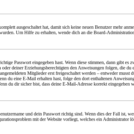
 komplett ausgeschaltet hat, damit sich keine neuen Benutzer mehr anm
 wurden. Um Hilfe zu erhalten, wende dich an die Board-Administratio
richtige Passwort eingegeben hast. Wenn diese stimmen, dann gibt es
ern oder deiner Erziehungsberechtigten den Anweisungen folgen, die du e
 angemeldeten Mitglieder erst freigeschaltet werden – entweder musst du
. Wenn du eine E-Mail erhalten hast, folge den dort enthaltenen Anweis
nn du dir sicher bist, dass deine E-Mail-Adresse korrekt eingegeben w
Benutzername und dein Passwort richtig sind. Wenn dies der Fall ist, w
igurationsproblem mit der Website vorliegt, welches ein Administrator l