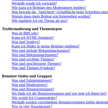
Weshalb wurde ich verwarnt?
Wie kann ich Beiträge den Moderatoren melden?
Was bewirkt die „Speichern“-Schaltfläche beim Schreiben eine
Warum muss mein Beitrag erst freigegeben werden?
Wie markiere ich ein Thema als neu?
Textformatierung und Thementypen
Was ist BBCode?
Kann ich HTML benutzen?
Was sind Smileys?
Kann ich Bilder in meine Beiträge einfügen?
Was sind globale Bekanntmachungen?
Was sind Bekanntmachungen?
Was sind wichtige Themen?
Was sind geschlossene Themen?
Was sind Themen-Symbole?
Benutzer-Stufen und Gruppen
Was sind Administratoren?
Was sind Moderatoren?
Was sind Benutzergruppen?
Wo finde ich die Benutzergruppen und wie trete ich ihnen bei?
Wie werde ich Gruppenleiter?
Weshalb werden verschiedene Benutzergruppen farbig dargestel
Was ist eine Hauptgruppe?