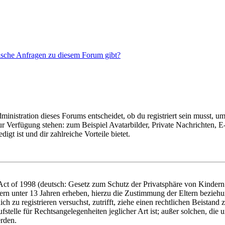
tische Anfragen zu diesem Forum gibt?
istration dieses Forums entscheidet, ob du registriert sein musst, um Be
zur Verfügung stehen: zum Beispiel Avatarbilder, Private Nachrichten, 
igt ist und dir zahlreiche Vorteile bietet.
t of 1998 (deutsch: Gesetz zum Schutz der Privatsphäre von Kindern i
ern unter 13 Jahren erheben, hierzu die Zustimmung der Eltern bezieh
dich zu registrieren versuchst, zutrifft, ziehe einen rechtlichen Beista
stelle für Rechtsangelegenheiten jeglicher Art ist; außer solchen, die
erden.