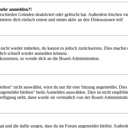
t mehr anmelden?!
rschieden Gründen deaktiviert oder gelöscht hat. Außerdem löschen vie
triere dich einfach erneut und nimm aktiv an den Diskussionen teil!
 nicht wieder mitteilen, du kannst es jedoch zurücksetzen. Dies machs
 dich schnell wieder anmelden können.
ückzusetzen, so wende dich an die Board-Administration.
en“ nicht auswählst, wirst du nur für eine Sitzung angemeldet. Dies
Angemeldet bleiben“ beim Anmelden auswählen. Dies ist nicht empfehle
Verfügung steht, dann wurde sie vermutlich von der Board-Administratio
 hat und die dafür sorgen, dass du im Forum angemeldet bleibst. Außer