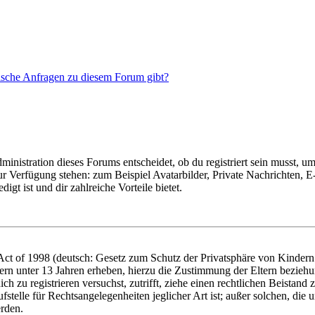
tische Anfragen zu diesem Forum gibt?
istration dieses Forums entscheidet, ob du registriert sein musst, um Be
zur Verfügung stehen: zum Beispiel Avatarbilder, Private Nachrichten, 
igt ist und dir zahlreiche Vorteile bietet.
t of 1998 (deutsch: Gesetz zum Schutz der Privatsphäre von Kindern i
ern unter 13 Jahren erheben, hierzu die Zustimmung der Eltern bezieh
dich zu registrieren versuchst, zutrifft, ziehe einen rechtlichen Beista
stelle für Rechtsangelegenheiten jeglicher Art ist; außer solchen, die
erden.