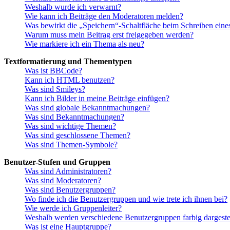
Weshalb wurde ich verwarnt?
Wie kann ich Beiträge den Moderatoren melden?
Was bewirkt die „Speichern“-Schaltfläche beim Schreiben eine
Warum muss mein Beitrag erst freigegeben werden?
Wie markiere ich ein Thema als neu?
Textformatierung und Thementypen
Was ist BBCode?
Kann ich HTML benutzen?
Was sind Smileys?
Kann ich Bilder in meine Beiträge einfügen?
Was sind globale Bekanntmachungen?
Was sind Bekanntmachungen?
Was sind wichtige Themen?
Was sind geschlossene Themen?
Was sind Themen-Symbole?
Benutzer-Stufen und Gruppen
Was sind Administratoren?
Was sind Moderatoren?
Was sind Benutzergruppen?
Wo finde ich die Benutzergruppen und wie trete ich ihnen bei?
Wie werde ich Gruppenleiter?
Weshalb werden verschiedene Benutzergruppen farbig dargestel
Was ist eine Hauptgruppe?