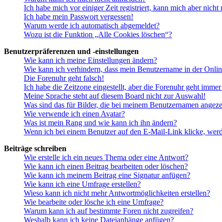
Ich habe mich vor einiger Zeit registriert, kann mich aber nich
Ich habe mein Passwort vergessen!
Warum werde ich automatisch abgemeldet?
Wozu ist die Funktion „Alle Cookies löschen“?
Benutzerpräferenzen und -einstellungen
Wie kann ich meine Einstellungen ändern?
Wie kann ich verhindern, dass mein Benutzername in der Onlin
Die Forenuhr geht falsch!
Ich habe die Zeitzone eingestellt, aber die Forenuhr geht immer
Meine Sprache steht auf diesem Board nicht zur Auswahl!
Was sind das für Bilder, die bei meinem Benutzernamen angez
Wie verwende ich einen Avatar?
Was ist mein Rang und wie kann ich ihn ändern?
Wenn ich bei einem Benutzer auf den E-Mail-Link klicke, werd
Beiträge schreiben
Wie erstelle ich ein neues Thema oder eine Antwort?
Wie kann ich einen Beitrag bearbeiten oder löschen?
Wie kann ich meinem Beitrag eine Signatur anfügen?
Wie kann ich eine Umfrage erstellen?
Wieso kann ich nicht mehr Antwortmöglichkeiten erstellen?
Wie bearbeite oder lösche ich eine Umfrage?
Warum kann ich auf bestimmte Foren nicht zugreifen?
Weshalb kann ich keine Dateianhänge anfügen?