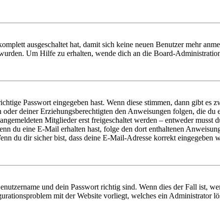
 komplett ausgeschaltet hat, damit sich keine neuen Benutzer mehr anm
 wurden. Um Hilfe zu erhalten, wende dich an die Board-Administratio
richtige Passwort eingegeben hast. Wenn diese stimmen, dann gibt es
ern oder deiner Erziehungsberechtigten den Anweisungen folgen, die du e
 angemeldeten Mitglieder erst freigeschaltet werden – entweder musst du
. Wenn du eine E-Mail erhalten hast, folge den dort enthaltenen Anweis
nn du dir sicher bist, dass deine E-Mail-Adresse korrekt eingegeben w
Benutzername und dein Passwort richtig sind. Wenn dies der Fall ist, w
igurationsproblem mit der Website vorliegt, welches ein Administrator l